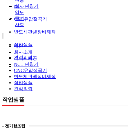
현황
NCT 펀칭기
회사
약도
공지
CNC유압절곡기
사항
반도체판넬장비제작
작업샘플
메인
회사소개
견적의뢰
레이저가공
NCT 펀칭기
CNC유압절곡기
반도체판넬장비제작
작업샘플
견적의뢰
작업샘플
- 전기함조립