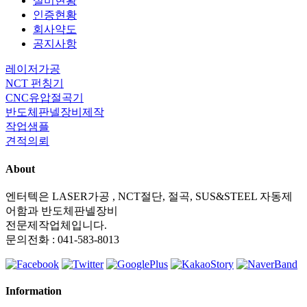
설비현황
인증현황
회사약도
공지사항
레이저가공
NCT 펀칭기
CNC유압절곡기
반도체판넬장비제작
작업샘플
견적의뢰
About
엔터텍은 LASER가공 , NCT절단, 절곡, SUS&STEEL 자동제
어함과 반도체판넬장비
전문제작업체입니다.
문의전화 : 041-583-8013
Information