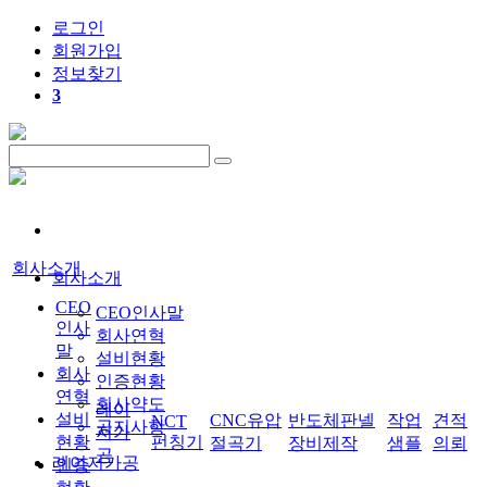
로그인
회원
가입
정보찾기
3
회사소개
회사소개
CEO
CEO인사말
인사
회사연혁
말
설비현황
회사
인증현황
연혁
회사약도
레이
설비
CNC유압
반도체판넬
작업
견적
NCT
공지사항
저가
현황
펀칭기
절곡기
장비제작
샘플
의뢰
공
레이저가공
인증