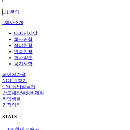
1:1 문의
회사소개
CEO인사말
회사연혁
설비현황
인증현황
회사약도
공지사항
레이저가공
NCT 펀칭기
CNC유압절곡기
반도체판넬장비제작
작업샘플
견적의뢰
STATS
3 명
현재 접속자